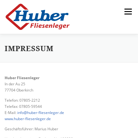
Direkt
zum
Menü
Inhalt
IMPRESSUM
HOME
ÜBER UNS
LEISTUNGEN
GALERIE
KONTAKT
Huber Fliesenleger
In der Au 25
77704 Oberkirch
Telefon: 07805-2212
Telefax: 07805-59544
E-Mail:
info@huber-fliesenleger.de
www.huber-fliesenleger.de
Geschäftsführer: Marius Huber